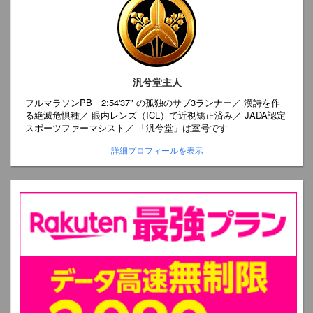
汎兮堂主人
フルマラソンPB 2:54'37" の孤独のサブ3ランナー／ 漢詩を作
る絶滅危惧種／ 眼内レンズ（ICL）で近視矯正済み／ JADA認定
スポーツファーマシスト／ 「汎兮堂」は室号です
詳細プロフィールを表示