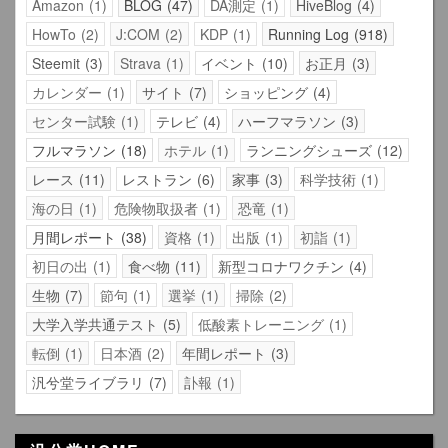
Amazon
1
BLOG
47
DA測定
1
HiveBlog
4
HowTo
2
J:COM
2
KDP
1
Running Log
918
Steemit
3
Strava
1
イベント
10
お正月
3
カレンダー
1
サイト
7
ショッピング
4
センター試験
1
テレビ
4
ハーフマラソン
3
フルマラソン
18
ホテル
1
ランニングシューズ
12
レース
11
レストラン
6
家事
3
科学技術
1
海の日
1
危険物取扱者
1
恐竜
1
月間レポート
38
資格
1
出版
1
初詣
1
初日の出
1
食べ物
11
新型コロナワクチン
4
生物
7
節句
1
選挙
1
掃除
2
大学入学共通テスト
5
低酸素トレーニング
1
転倒
1
日本酒
2
年間レポート
3
汎兮堂ライブラリ
7
訃報
1