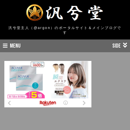
汎兮堂主人（@argon）のポータルサイト＆メインブログで
す
MENU
SIDE