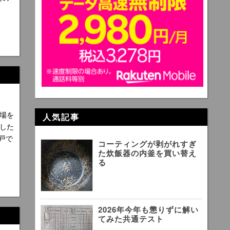
場を
人気記事
した
戸で
コーティングが剥がれすぎ
た炊飯器の内釜を買い替え
る
2026年今年も懲りずに解い
てみた共通テスト