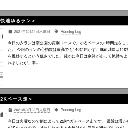
時間快適ゆるラン＞
2021年3月24日水曜日
Running Log
今日の夕ランは南公園の変則コースで、ゆるペースの1時間走をし
た。 今回のランの心拍数は最高でも140に届かず、8km以降は110
を推移するという低さでした。確かに今日は余裕があって気持ちよ
れましたが、本…
曜22Kペース走＞
2021年3月23日火曜日
Running Log
今日は火曜なので例によって22kmガチペース走です。 最近は暖か
が多かったので、それに比べると今日は少し気温が低めでしたが、