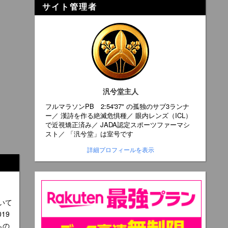
サイト管理者
汎兮堂主人
フルマラソンPB 2:54'37" の孤独のサブ3ランナ
ー／ 漢詩を作る絶滅危惧種／ 眼内レンズ（ICL）
で近視矯正済み／ JADA認定スポーツファーマシ
スト／ 「汎兮堂」は室号です
詳細プロフィールを表示
いて
19
もの