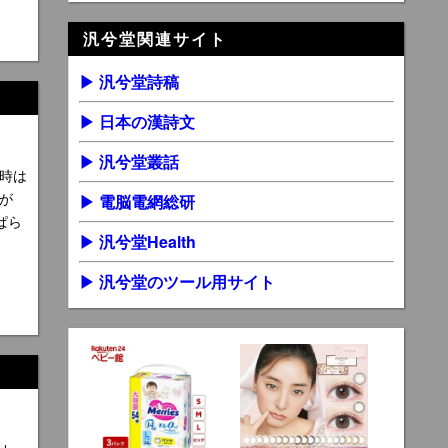
汎兮堂関連サイト
▶ 汎兮堂詩稿
▶ 日本の漢詩文
▶ 汎兮堂叢話
時は
が
▶ 電脳電網総研
ぱら
▶ 汎兮堂Health
▶ 汎兮堂のツール用サイト