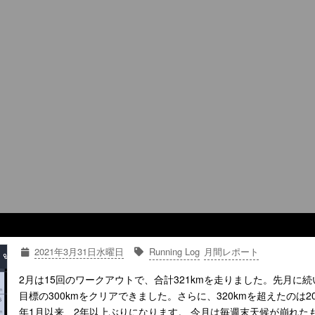
2021年3月31日水曜日
Running Log
月間レポート
2月は15回のワークアウトで、合計321kmを走りました。先月に続
目標の300kmをクリアできました。さらに、320kmを超えたのは20
年1月以来、2年以上ぶりになります。 今月は毎週末天候が崩れた