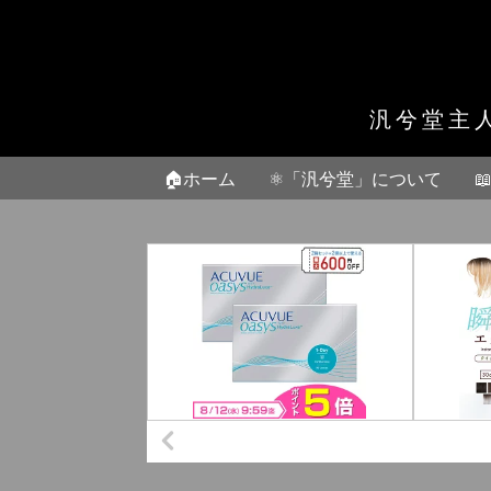
汎兮堂主
🏠ホーム
⚛️「汎兮堂」について
