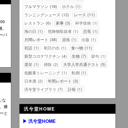
フルマラソン
18
ホテル
1
ランニングシューズ
12
レース
11
00
レストラン
6
家事
3
科学技術
1
後、
海の日
1
危険物取扱者
1
恐竜
1
ーバ
月間レポート
38
資格
1
出版
1
初詣
1
初日の出
1
食べ物
11
新型コロナワクチン
4
生物
7
節句
1
選挙
1
掃除
2
大学入学共通テスト
5
低酸素トレーニング
1
転倒
1
日本酒
2
年間レポート
3
汎兮堂ライブラリ
7
訃報
1
しな
、膝
汎兮堂HOME
ーと
▶ 汎兮堂HOME