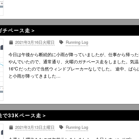
2Kガチペース走＞
2021年3月16日火曜日
Running Log
今日は午後から断続的に小雨が降っていましたが、仕事から帰った
やんでいたので、通常通り、火曜のガチペース走をしました。気温
16℃だったので当然ウィンドブレーカーなしでした。 途中、ぱら
と小雨が降ってきました…
走法で33Kペース走＞
2021年3月13日土曜日
Running Log