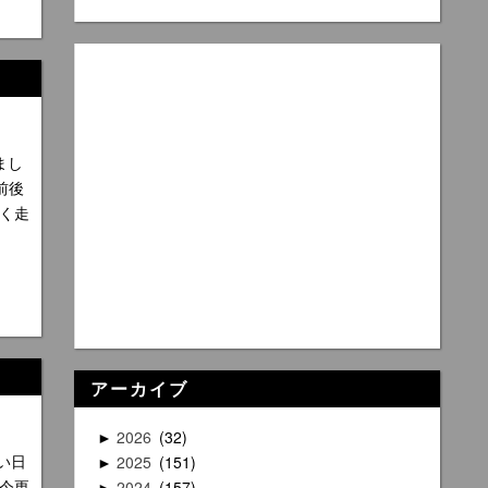
まし
前後
く走
アーカイブ
2026
32
►
い日
2025
151
►
今更
2024
157
►