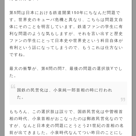
第5問は日本における鉄道開業150年にちなんだ問題で
す。世界史のキューバ危機と異なり、こちらは問題文自
体にそのことを明言しています。鉄道ファンの学生に有
利な問題のような気もしますが、それを言い出すと歴史
ファンの学生にとって日本史や世界史という科目自体が
有利という話になってしまうので、もうこれは仕方ない
ですね。
最大の衝撃が、第6問の問7、最後の問題の選択肢Yでし
た。
国鉄の民営化は、小泉純一郎首相の時に行われ
た。
もちろん、この選択肢は誤りで、国鉄民営化は中曽根首
相の時代、小泉首相がおこなったのは郵政民営化なので
すが、なんと日本史の問題にとうとう21世紀の首相の名
前が出てきました。小泉時代なんてつい昨日のことにし