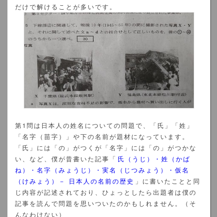
だけで解けることが多いです。
第1問は日本人の姓名についての問題で、「氏」「姓」
「名字（苗字）」や下の名前が題材になっています。
「氏」には「の」がつくが「名字」には「の」がつかな
い、など、僕が昔書いた記事「
氏（うじ）・姓（かば
ね）・名字（みょうじ）・実名（じつみょう）・仮名
（けみょう）－ 日本人の名前の歴史
」に書いたことと同
じ内容が記述されており、ひょっとしたら出題者は僕の
記事を読んで問題を思いついたのかもしれません。（そ
んなわけない）