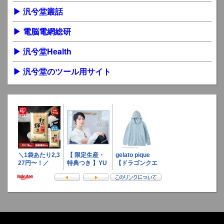
▶ 汎兮堂叢話
▶ 電脳電網総研
▶ 汎兮堂Health
▶ 汎兮堂のツール用サイト