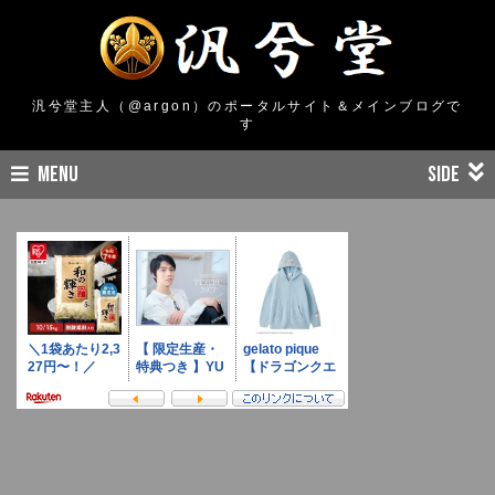
汎兮堂主人（@argon）のポータルサイト＆メインブログで
す
MENU
SIDE