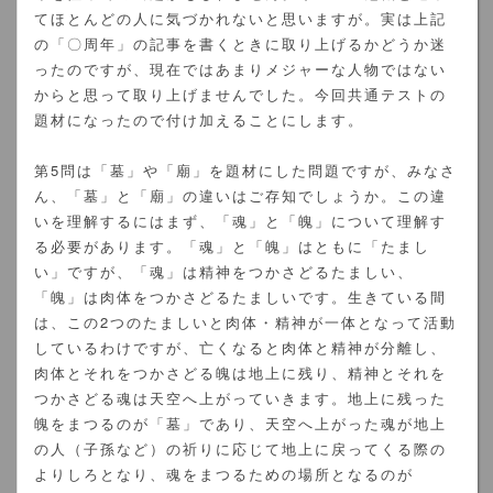
てほとんどの人に気づかれないと思いますが。実は上記
の「〇周年」の記事を書くときに取り上げるかどうか迷
ったのですが、現在ではあまりメジャーな人物ではない
からと思って取り上げませんでした。今回共通テストの
題材になったので付け加えることにします。
第5問は「墓」や「廟」を題材にした問題ですが、みなさ
ん、「墓」と「廟」の違いはご存知でしょうか。この違
いを理解するにはまず、「魂」と「魄」について理解す
る必要があります。「魂」と「魄」はともに「たまし
い」ですが、「魂」は精神をつかさどるたましい、
「魄」は肉体をつかさどるたましいです。生きている間
は、この2つのたましいと肉体・精神が一体となって活動
しているわけですが、亡くなると肉体と精神が分離し、
肉体とそれをつかさどる魄は地上に残り、精神とそれを
つかさどる魂は天空へ上がっていきます。地上に残った
魄をまつるのが「墓」であり、天空へ上がった魂が地上
の人（子孫など）の祈りに応じて地上に戻ってくる際の
よりしろとなり、魂をまつるための場所となるのが