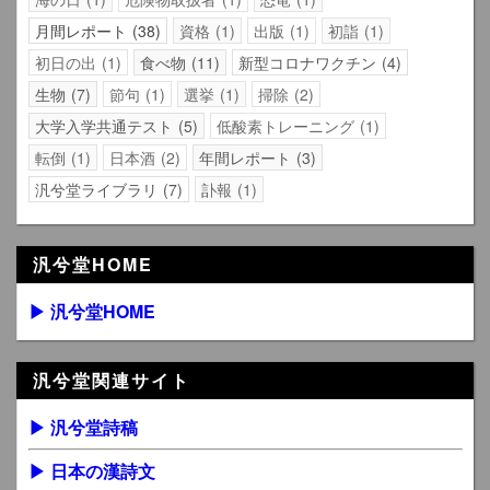
月間レポート
38
資格
1
出版
1
初詣
1
初日の出
1
食べ物
11
新型コロナワクチン
4
生物
7
節句
1
選挙
1
掃除
2
大学入学共通テスト
5
低酸素トレーニング
1
転倒
1
日本酒
2
年間レポート
3
汎兮堂ライブラリ
7
訃報
1
汎兮堂HOME
▶ 汎兮堂HOME
汎兮堂関連サイト
▶ 汎兮堂詩稿
▶ 日本の漢詩文