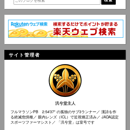
サイト管理者
汎兮堂主人
フルマラソンPB 2:54'37" の孤独のサブ3ランナー／ 漢詩を作
る絶滅危惧種／ 眼内レンズ（ICL）で近視矯正済み／ JADA認定
スポーツファーマシスト／ 「汎兮堂」は室号です