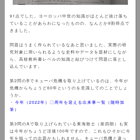
91点でした。ヨーロッパ中世の知識がほとんど抜け落ち
ていることがあらわになったものの、なんとか9割得点で
きました。
問題はうまく作られているなあと思いました。実際の研
究対象に用いられるような史料やデータを題材にしなが
ら、高校教科書レベルの知識と結びつけて問題に落とし
込んでいます。
第2問のBでキューバ危機を取り上げているのは、今年が
危機からちょうど60年というのを意識してのことでしょ
うか。
・
今年（2022年）〇周年を迎える出来事一覧（随時加
筆）
第3問のAで取り上げられている東海散士（柴四朗）も実
は今年がちょうど没後100年ですので、これもひそかに今
年を狙っての出題かもしれません。キューバ危機と違っ