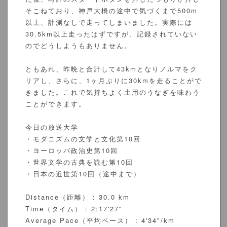
そこねており、神戸大橋の途中で気づくまで500m
以上、計測なしで走ってしまいました。実際には
30.5km以上走ったはずですが、記録されていない
のでどうしようもありません。
ともあれ、昨晩と合計して43kmとなりノルマをク
リアし、さらに、1ヶ月ぶりに30kmを走ることがで
きました。これで気持ちよく土用のうなぎを味わう
ことができます。
今日の放送大学
・モダニズムの文学と文化第10回
・ヨーロッパ政治史第10回
・世界文学の古典を読む第10回
・日本の近世第10回（途中まで）
Distance（距離） : 30.0 km
Time（タイム） : 2:17'27"
Average Pace（平均ペース） : 4'34"/km