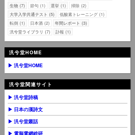
生物
7
節句
1
選挙
1
掃除
2
大学入学共通テスト
5
低酸素トレーニング
1
転倒
1
日本酒
2
年間レポート
3
汎兮堂ライブラリ
7
訃報
1
汎兮堂HOME
▶ 汎兮堂HOME
汎兮堂関連サイト
▶ 汎兮堂詩稿
▶ 日本の漢詩文
▶ 汎兮堂叢話
▶ 電脳電網総研