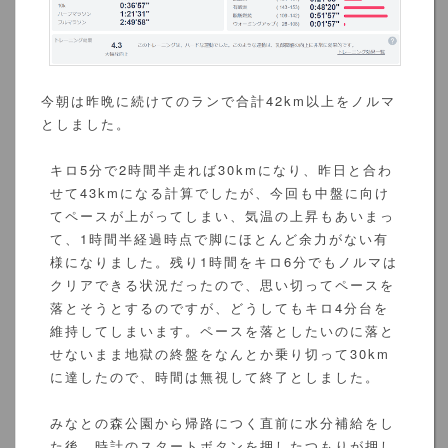
今朝は昨晩に続けてのランで合計42km以上をノルマ
としました。
キロ5分で2時間半走れば30kmになり、昨日と合わ
せて43kmになる計算でしたが、今回も中盤に向け
てペースが上がってしまい、気温の上昇もあいまっ
て、1時間半経過時点で脚にほとんど余力がない有
様になりました。残り1時間をキロ6分でもノルマは
クリアできる状況だったので、思い切ってペースを
落とそうとするのですが、どうしてもキロ4分台を
維持してしまいます。ペースを落としたいのに落と
せないまま地獄の終盤をなんとか乗り切って30km
に達したので、時間は無視して終了としました。
みなとの森公園から帰路につく直前に水分補給をし
た後、時計のスタートボタンを押したつもりが押し