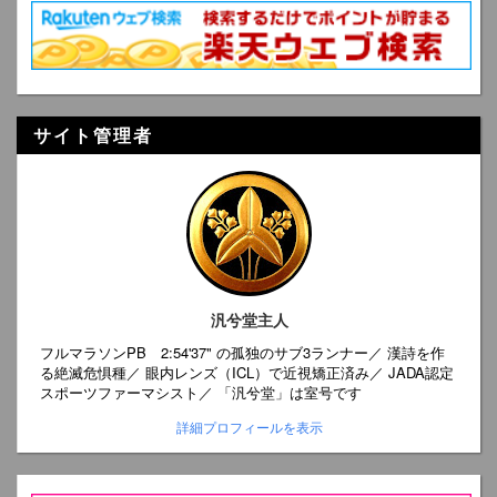
サイト管理者
汎兮堂主人
フルマラソンPB 2:54'37" の孤独のサブ3ランナー／ 漢詩を作
る絶滅危惧種／ 眼内レンズ（ICL）で近視矯正済み／ JADA認定
スポーツファーマシスト／ 「汎兮堂」は室号です
詳細プロフィールを表示