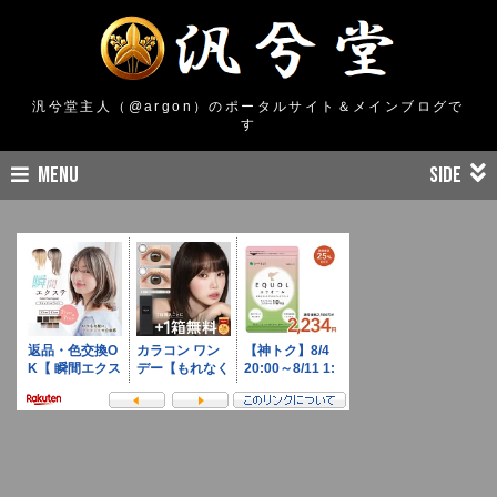
汎兮堂主人（@argon）のポータルサイト＆メインブログで
す
MENU
SIDE