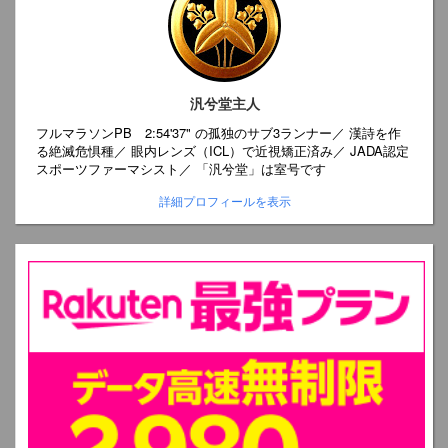
汎兮堂主人
フルマラソンPB 2:54'37" の孤独のサブ3ランナー／ 漢詩を作
る絶滅危惧種／ 眼内レンズ（ICL）で近視矯正済み／ JADA認定
スポーツファーマシスト／ 「汎兮堂」は室号です
詳細プロフィールを表示