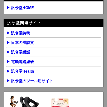
▶ 汎兮堂HOME
汎兮堂関連サイト
▶ 汎兮堂詩稿
▶ 日本の漢詩文
▶ 汎兮堂叢話
▶ 電脳電網総研
▶ 汎兮堂Health
▶ 汎兮堂のツール用サイト