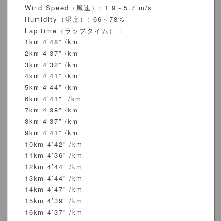
Wind Speed（風速）: 1.9～5.7 m/s
Humidity（湿度）: 66～78%
Lap time（ラップタイム） :
1km 4’48” /km
2km 4’37” /km
3km 4’32” /km
4km 4’41” /km
5km 4’44” /km
6km 4’41" /km
7km 4’38” /km
8km 4’37” /km
9km 4’41” /km
10km 4’42” /km
11km 4’36” /km
12km 4’44” /km
13km 4’44” /km
14km 4’47” /km
15km 4’39” /km
16km 4’37” /km