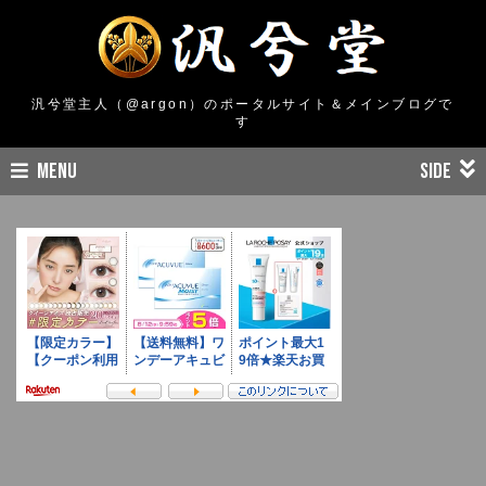
汎兮堂主人（@argon）のポータルサイト＆メインブログで
す
MENU
SIDE