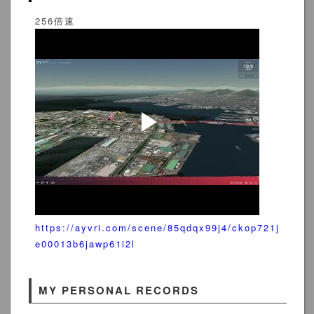
256倍速
https://ayvri.com/scene/85qdqx99j4/ckop721j
e00013b6jawp61i2l
MY PERSONAL RECORDS