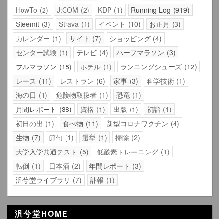
HowTo
2
J:COM
2
KDP
1
Running Log
919
Steemit
3
Strava
1
イベント
10
お正月
3
カレンダー
1
サイト
7
ショッピング
4
センター試験
1
テレビ
4
ハーフマラソン
3
フルマラソン
18
ホテル
1
ランニングシューズ
12
レース
11
レストラン
6
家事
3
科学技術
1
海の日
1
危険物取扱者
1
恐竜
1
月間レポート
38
資格
1
出版
1
初詣
1
初日の出
1
食べ物
11
新型コロナワクチン
4
生物
7
節句
1
選挙
1
掃除
2
大学入学共通テスト
5
低酸素トレーニング
1
転倒
1
日本酒
2
年間レポート
3
汎兮堂ライブラリ
7
訃報
1
汎兮堂HOME