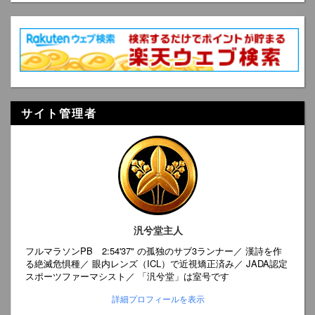
サイト管理者
汎兮堂主人
フルマラソンPB 2:54'37" の孤独のサブ3ランナー／ 漢詩を作
る絶滅危惧種／ 眼内レンズ（ICL）で近視矯正済み／ JADA認定
スポーツファーマシスト／ 「汎兮堂」は室号です
詳細プロフィールを表示