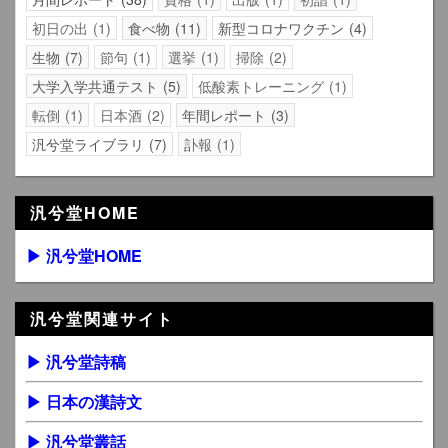
初日の出
1
食べ物
11
新型コロナワクチン
4
生物
7
節句
1
選挙
1
掃除
2
大学入学共通テスト
5
低酸素トレーニング
1
転倒
1
日本酒
2
年間レポート
3
汎兮堂ライブラリ
7
訃報
1
汎兮堂HOME
▶ 汎兮堂HOME
汎兮堂関連サイト
▶ 汎兮堂詩稿
▶ 日本の漢詩文
▶ 汎兮堂叢話