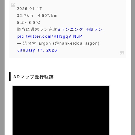
2026-01-17
32.7km 4'50"/km
5.2～8.8℃
順当に週末ラン完遂
#ランニング
#朝ラン
pic.twitter.com/KH3gqViNuP
— 汎兮堂 argon (@hankeidou_argon)
January 17, 2026
3Dマップ走行軌跡