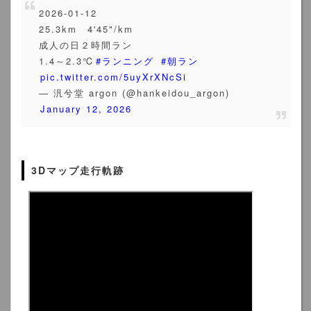
2026-01-12
25.3km 4'45"/km
成人の日２時間ラン
1.4～2.3℃
#ランニング
#朝ラン
pic.twitter.com/5uyXrXNcSi
— 汎兮堂 argon (@hankeidou_argon)
January 12, 2026
3Dマップ走行軌跡