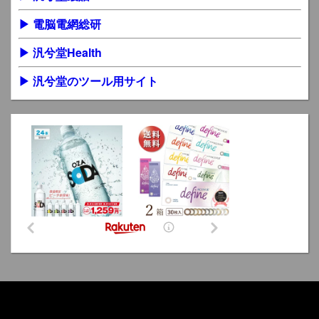
▶ 電脳電網総研
▶ 汎兮堂Health
▶ 汎兮堂のツール用サイト