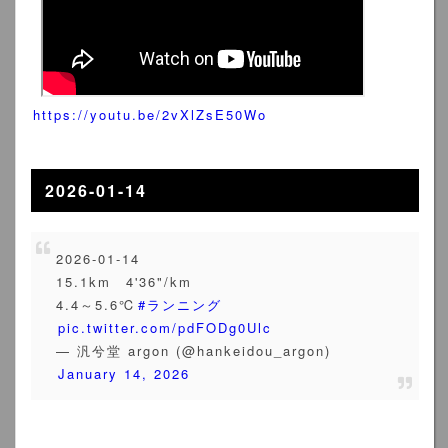
https://youtu.be/2vXlZsE50Wo
2026-01-14
2026-01-14
15.1km 4'36"/km
4.4～5.6℃
#ランニング
pic.twitter.com/pdFODg0Ulc
— 汎兮堂 argon (@hankeidou_argon)
January 14, 2026