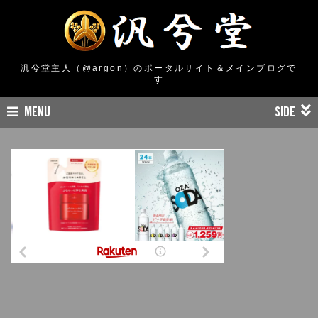
汎兮堂主人（@argon）のポータルサイト＆メインブログで
す
MENU
SIDE