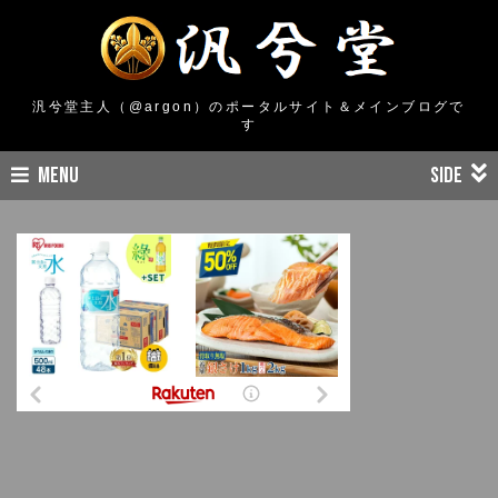
汎兮堂主人（@argon）のポータルサイト＆メインブログで
す
MENU
SIDE