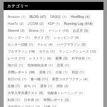
カテゴリー
Amazon
1
BLOG
47
DA測定
1
HiveBlog
4
HowTo
2
J:COM
2
KDP
1
Running Log
918
Steemit
3
Strava
1
イベント
10
お正月
3
カレンダー
1
サイト
7
ショッピング
4
センター試験
1
テレビ
4
ハーフマラソン
3
フルマラソン
18
ホテル
1
ランニングシューズ
12
レース
11
レストラン
6
家事
3
科学技術
1
海の日
1
危険物取扱者
1
恐竜
1
月間レポート
38
資格
1
出版
1
初詣
1
初日の出
1
食べ物
11
新型コロナワクチン
4
生物
7
節句
1
選挙
1
掃除
2
大学入学共通テスト
5
低酸素トレーニング
1
転倒
1
日本酒
2
年間レポート
3
汎兮堂ライブラリ
7
訃報
1