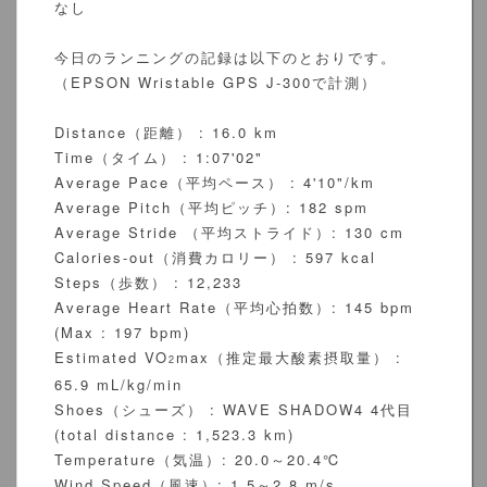
なし
今日のランニングの記録は以下のとおりです。
（EPSON Wristable GPS J-300で計測）
Distance（距離） : 16.0 km
Time（タイム） : 1:07'02"
Average Pace（平均ペース） : 4'10"/km
Average Pitch（平均ピッチ）: 182 spm
Average Stride （平均ストライド）: 130 cm
Calories-out（消費カロリー） : 597 kcal
Steps（歩数） : 12,233
Average Heart Rate（平均心拍数）: 145 bpm
(Max : 197 bpm)
Estimated VO
max（推定最大酸素摂取量） :
2
65.9 mL/kg/min
Shoes（シューズ） : WAVE SHADOW4 4代目
(total distance : 1,523.3 km)
Temperature（気温）: 20.0～20.4℃
Wind Speed（風速）: 1.5～2.8 m/s