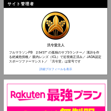
サイト管理者
汎兮堂主人
フルマラソンPB 2:54'37" の孤独のサブ3ランナー／ 漢詩を作
る絶滅危惧種／ 眼内レンズ（ICL）で近視矯正済み／ JADA認定
スポーツファーマシスト／ 「汎兮堂」は室号です
詳細プロフィールを表示